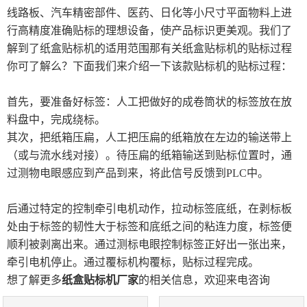
线路板、汽车精密部件、医药、日化等小尺寸平面物料上进
双面贴标机
行高精度准确贴标的理想设备，使产品标识更美观。我们了
解到了纸盒贴标机的适用范围那有关纸盒贴标机的贴标过程
单面贴标机
你可了解么？下面我们来介绍一下该款贴标机的贴标过程：
口服液贴标机
首先，要准备好标签：人工把做好的成卷筒状的标签放在放
西林瓶贴标机
料盘中，完成绕标。
其次，把纸箱压扁，人工把压扁的纸箱放在左边的输送带上
不干胶贴标机
（或与流水线对接）。待压扁的纸箱输送到贴标位置时，通
过测物电眼感应到产品到来，将此信号反馈到PLC中。
其他设备
后通过特定的控制牵引电机动作，拉动标签底纸，在剥标板
铝塑泡罩包装机
处由于标签的韧性大于标签和底纸之间的粘连力度，标签便
顺利被剥离出来。通过测标电眼控制标签正好出一张出来，
全自动贴标机
牵引电机停止。通过覆标机构覆标，贴标过程完成。
想了解更多
纸盒贴标机厂家
的相关信息，欢迎来电咨询
全自动易拉罐瓶装生产线